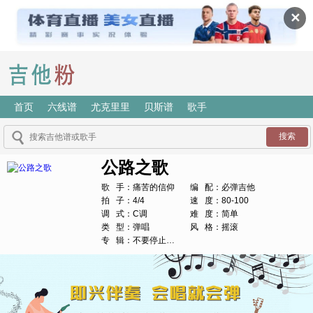
✕
首页
六线谱
尤克里里
贝斯谱
歌手
公路之歌
歌 手：痛苦的信仰
编 配：必弹吉他
拍 子：4/4
速 度：80-100
调 式：C调
难 度：简单
类 型：弹唱
风 格：摇滚
专 辑：不要停止我的音乐